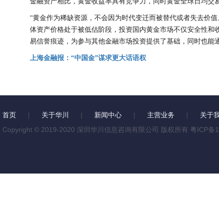
金融资产相比，黄金收益率具有竞争力，同时黄金全球日均交
“黄金作为稀缺资源，不会因为时代变迁而被替代或者失去价值
体资产价格处于被低估阶段，投资国内黄金市场不仅安全性和收
易信誉痕迹，为参与其他金融市场投资提供了基础，同时也能
上海金融报：“中国金”谋求更大话语权
首页
|
关于华川
|
新闻中心
|
主营业务
|
关于
Copyright © 2019-2020 深圳华川信息咨询有限公司 版权所有
粤ICP备1